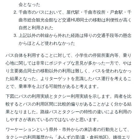
会となった
千曲市のバスにおいて、屋代駅・千曲市役所・戸倉駅・千
曲市総合観光会館など交通HUB同士の移動は利便性が高く
自然と利用された
上記以外の幹線から外れた経路は帰りの交通手段等の懸念
からほとんど使われなかった
バス自体を利用することに対して、小学生の停留所案内等、乗り
心地に関しては非常にポジティブな意見が多かった一方で、やは
り主要拠点同士の移動以外の利用は難しく、バスを使われなかっ
た結果となった。よりターゲットを意識したバス運行を考えるこ
とで、乗車率を上げる可能性があると考えます。
下図にバスの利用実績とタクシー利用実績を示します。両者を比
較するとバスの利用区間に比較的偏りがあることがよく分かる結
果となりました。路線バスとタクシーの特性の違いによる利用の
しやすさが表れているのではないかと思います。
ワーケーションという県外・市外からの来訪者の行動先として、
タクシーの利用履歴から「あんずの里(森・倉科地区)、姨捨エリ