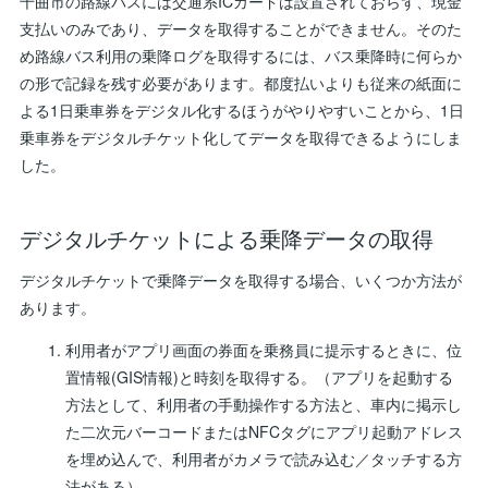
千曲市の路線バスには交通系ICカードは設置されておらず、現金
支払いのみであり、データを取得することができません。そのた
め路線バス利用の乗降ログを取得するには、バス乗降時に何らか
の形で記録を残す必要があります。都度払いよりも従来の紙面に
よる1日乗車券をデジタル化するほうがやりやすいことから、1日
乗車券をデジタルチケット化してデータを取得できるようにしま
した。
デジタルチケットによる乗降データの取得
デジタルチケットで乗降データを取得する場合、いくつか方法が
あります。
利用者がアプリ画面の券面を乗務員に提示するときに、位
置情報(GIS情報)と時刻を取得する。（アプリを起動する
方法として、利用者の手動操作する方法と、車内に掲示し
た二次元バーコードまたはNFCタグにアプリ起動アドレス
を埋め込んで、利用者がカメラで読み込む／タッチする方
法がある）