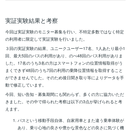
実証実験結果と考察
今回は実証実験のモニター募集を行い、不特定多数ではなく特定
の利用者に限定して実証実験を行いました。
３回の実証実験の結果、ユニークユーザー17名、1人あたり最小1
回、最大5回のバスの利用があり、のべ48回のバス利用がありま
した。17名のうち3名の方はスマートフォンの位置情報取得がう
まくできず48回のうち7回の利用の乗降位置情報を取得すること
ができませんでした。そのため後日聞き取り等によりデータを手
動で修正しています。
今回、短い告知・募集期間にも関わらず、多くの方に協力いただ
きました。その中で得られた考察は以下の3点が挙げられると考
えます。
バスという移動手段自体、自家用車とまた違う乗車体験が
あり、乗り心地の良さや豊かな景色などの良さに気づく機