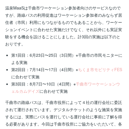
温泉MaaSは千曲市ワーケーション参加者向けのサービスなので
すが、路線バスの利用促進はワーケーション参加者のみならず居
住者（市民）利用にもつながるものでもあることから、ワーケー
ションイベントに合わせた実施だけでなく、それ以外にも実証実
験をする機会を設けることにしました。計3回の実施は以下のと
おりです。
第1回目：6月23日〜25日（3日間）※千曲市の市民モニターに
よる実施
第2回目：7月14日〜17日（4日間）※
ちくま市モビリティFES
に合わせて実施
第3回目：8月7日〜10日（4日間）※
千曲市ワーケーションウ
ェルカムデイズ
に合わせて実施
千曲市の路線バスは、千曲市役所によって４社の運行会社に委託
されて運行されています。デジタルチケットのような施策を実施
するには、実際にバスを運行している運行会社に事前に了解を得
る必要があります。今回は千曲市役所にご協力をいただいて、各