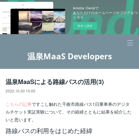
Ameba Owndで
あなただけのホームページやブログをつ
くろう
今すぐ試す
温泉MaaS Developers
温泉MaaSによる路線バスの活用(3)
2022.10.30 15:00
こちらの記事
ですこし触れた千曲市路線バス1日乗車券のデジタ
ルチケット実証実験について、その経緯とともに結果を紹介した
いと思います。
路線バスの利用をはじめた経緯