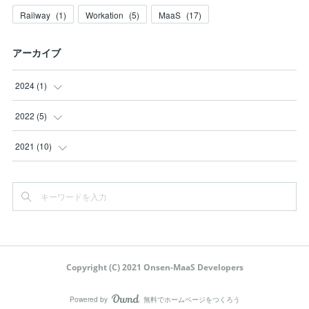
Railway
(
1
)
Workation
(
5
)
MaaS
(
17
)
アーカイブ
2024
(
1
)
(
1
)
2022
(
5
)
(
1
)
2021
(
10
)
(
1
)
(
1
)
(
1
)
(
2
)
(
1
)
(
7
)
(
1
)
Copyright (C) 2021 Onsen-MaaS Developers
Powered by
無料でホームページをつくろう
AmebaOwnd
フォロー