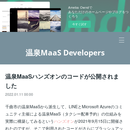
Ameba Owndで
あなただけのホームページやブログをつ
くろう
今すぐ試す
温泉MaaS Developers
温泉MaaSハンズオンのコードが公開されま
した
2022.01.11 00:00
千曲市の温泉MaaSから派生して、LINEとMicrosoft Azureのコミ
ュニティ主催による温泉MaaS（タクシー配車予約）の仕組みを
実際に構築してみるという
ハンズオン
が2021年9月15日に開催さ
れたのですが、そこで利用されたコードがさらにブラッシュアッ