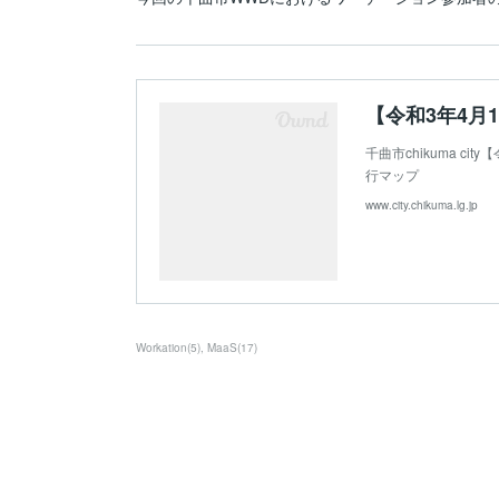
千曲市chikuma 
行マップ
www.city.chikuma.lg.jp
Workation
(
5
)
MaaS
(
17
)