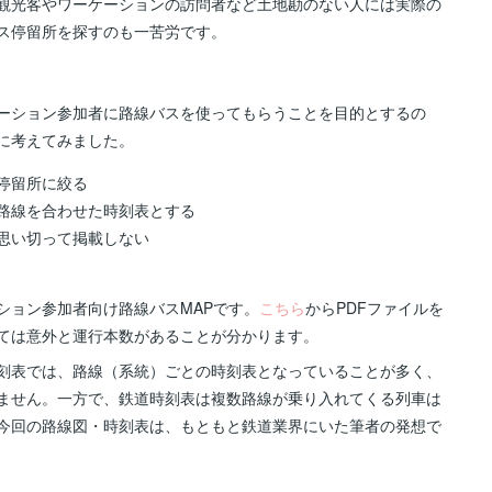
観光客やワーケーションの訪問者など土地勘のない人には実際の
ス停留所を探すのも一苦労です。
ーション参加者に路線バスを使ってもらうことを目的とするの
に考えてみました。
停留所に絞る
路線を合わせた時刻表とする
思い切って掲載しない
ション参加者向け路線バスMAPです。
こちら
からPDFファイルを
ては意外と運行本数があることが分かります。
刻表では、路線（系統）ごとの時刻表となっていることが多く、
ません。一方で、鉄道時刻表は複数路線が乗り入れてくる列車は
今回の路線図・時刻表は、もともと鉄道業界にいた筆者の発想で