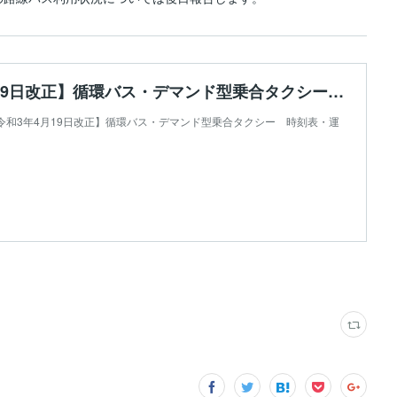
【令和3年4月19日改正】循環バス・デマンド型乗合タクシー 時刻表・運行マップ | 千曲市
city【令和3年4月19日改正】循環バス・デマンド型乗合タクシー 時刻表・運