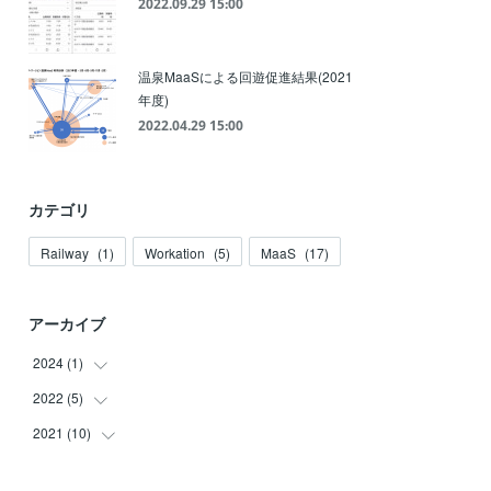
2022.09.29 15:00
温泉MaaSによる回遊促進結果(2021
年度)
2022.04.29 15:00
カテゴリ
Railway
(
1
)
Workation
(
5
)
MaaS
(
17
)
アーカイブ
2024
(
1
)
2022
(
5
)
(
1
)
2021
(
10
(
1
)
)
(
1
)
(
1
)